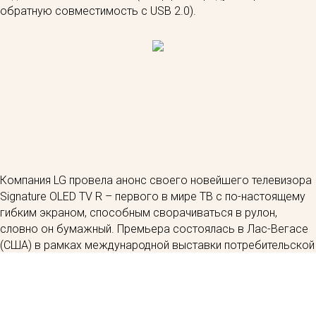
обратную совместимость с USB 2.0).
Компания LG провела анонс своего новейшего телевизора
Signature OLED TV R – первого в мире ТВ с по-настоящему
гибким экраном, способным сворачиваться в рулон,
словно он бумажный. Премьера состоялась в Лас-Вегасе
(США) в рамках международной выставки потребительской
электроники CES 2019. Там же были названы сроки начала
поставок телевизора и его розничная стоимость.
Впервые телевизор Signature OLED TV R был показан
публике ровно год назад на конференции CES 2018. На тот